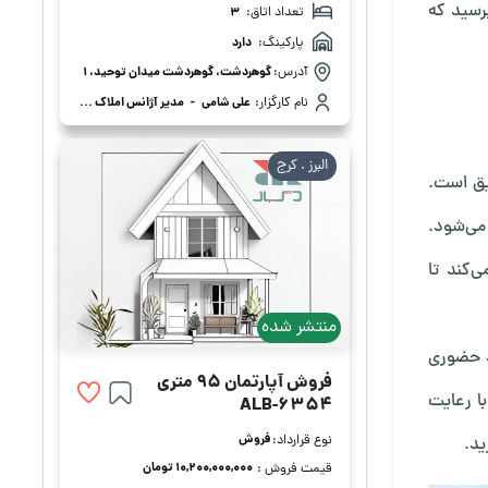
برسید که
تعداد اتاق:
3
پارکینگ:
دارد
آدرس:
گوهردشت، گوهردشت میدان توحید، 1
نام کارگزار:
علی شامی
-
مدیر آژانس املاک علی شامی
البرز . كرج
یق است.
 می‌شود.
‌کند تا
منتشر شده
د حضوری
فروش آپارتمان 95 متری
با رعایت
ALB-6354
فروش
نوع قرارداد:
ید.
۱۰,۲۰۰,۰۰۰,۰۰۰ تومان
قیمت فروش :