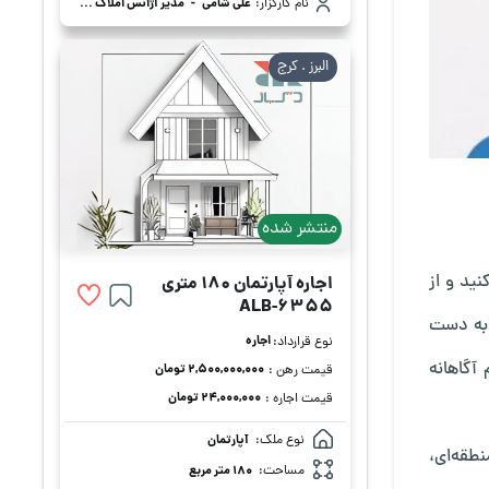
نام کارگزار:
علی شامی
-
مدیر آژانس املاک علی شامی
البرز . كرج
منتشر شده
ید و از
اجاره آپارتمان 180 متری
ALB-6355
 به دست
اجاره
نوع قرارداد:
آگاهانه
۲,۵۰۰,۰۰۰,۰۰۰ تومان
قیمت رهن :
۲۴,۰۰۰,۰۰۰ تومان
قیمت اجاره :
نوع ملک:
آپارتمان
طقه‌ای،
مساحت:
180 متر مربع