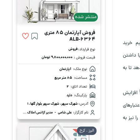
منتشر شده
فروش آپارتمان 85 متری
ALB-6364
میم
خرید
فروش
نوع قرارداد:
ا داشتن
۹,۸۰۰,۰۰۰,۰۰۰ تومان
قیمت فروش :
هد تا به
نوع ملک:
آپارتمان
مساحت:
85 متر مربع
تعداد اتاق:
2
 افزایش
پارکینگ:
دارد
آدرس:
شهرک سپهر، شهرک سپهر بلوار گلها، 1
عتبارهای
نام کارگزار:
علی شامی
-
مدیر آژانس املاک علی شامی
ا نیز به
البرز . كرج