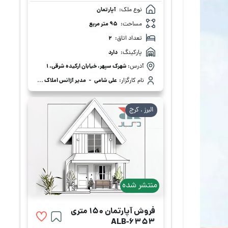
نوع ملک:
آپارتمان
مساحت:
95 متر مربع
تعداد اتاق:
2
پارکینگ:
دارد
آدرس:
شهرک سپهر، خیابان ارکیده شرقی، 1
نام کارگزار:
علی شامی
-
مدیر آژانس املاک علی شامی
البرز . كرج
منتشر شده
فروش آپارتمان 150 متری
ALB-6353