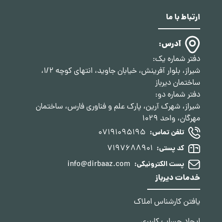
ارتباط با ما
آدرس:
دفتر شماره یک:
شیراز، بلوار آفرینش، خیابان جاوید، انتهای کوچه 1/2،
ساختمان دیرباز
دفتر شماره دو:
شیراز، شهرک آرین، پارک علم و فناوری فارس، ساختمان
مهرگان، واحد 1029
07191095195
تلفن تماس:
7197688901
کد پستی:
info@dirbaaz.com
پست الکترونیکی:
خدمات دیرباز
یافتن کارشناس املاک