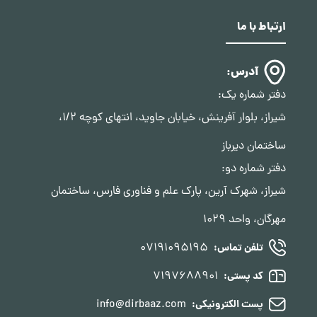
تعیین وقت بازدید ملک.
فرآیند شفا
ارتباط با ما
آدرس:
دفتر شماره یک:
شیراز، بلوار آفرینش، خیابان جاوید، انتهای کوچه 1/2،
ساختمان دیرباز
دفتر شماره دو:
شیراز، شهرک آرین، پارک علم و فناوری فارس، ساختمان
مهرگان، واحد 1029
07191095195
تلفن تماس:
7197688901
کد پستی:
info@dirbaaz.com
پست الکترونیکی: