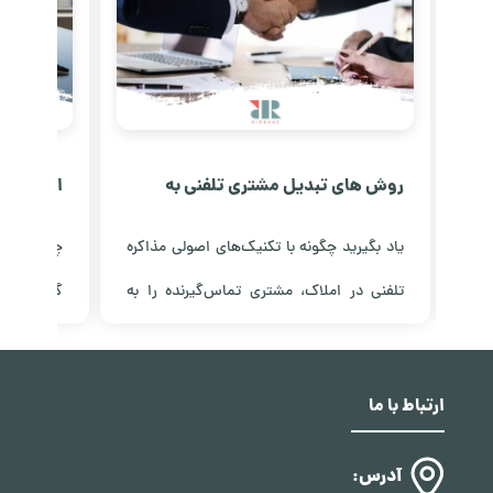
روش های تبدیل مشتری تلفنی به
امنیت و ش
حضوری در املاک
کانادا خب
 با
یاد بگیرید چگونه با تکنیک‌های اصولی مذاکره
چرا سرمایه
قیق
تلفنی در املاک، مشتری تماس‌گیرنده را به
گزینه برا
نید
مراجعه حضوری تبدیل کنید؛ از ایجاد اعتماد تا
تحلیل سیس
مشاهده مقاله
مشاهده مق
تعیین وقت بازدید ملک.
فرآیند شفا
ارتباط با ما
آدرس: