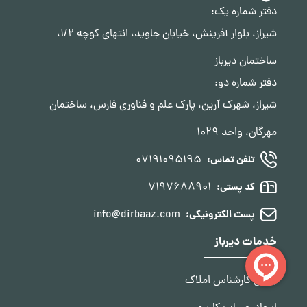
دفتر شماره یک:
شیراز، بلوار آفرینش، خیابان جاوید، انتهای کوچه 1/2،
ساختمان دیرباز
دفتر شماره دو:
شیراز، شهرک آرین، پارک علم و فناوری فارس، ساختمان
مهرگان، واحد 1029
07191095195
تلفن تماس:
7197688901
کد پستی:
info@dirbaaz.com
پست الکترونیکی:
خدمات دیرباز
یافتن کارشناس املاک