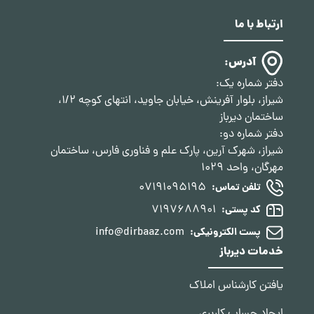
ارتباط با ما
آدرس:
دفتر شماره یک:
شیراز، بلوار آفرینش، خیابان جاوید، انتهای کوچه 1/2،
ساختمان دیرباز
دفتر شماره دو:
شیراز، شهرک آرین، پارک علم و فناوری فارس، ساختمان
مهرگان، واحد 1029
07191095195
تلفن تماس:
7197688901
کد پستی:
info@dirbaaz.com
پست الکترونیکی:
خدمات دیرباز
یافتن کارشناس املاک