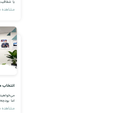
با شفافیت،
دقیق بساز
مشاهده مق
هموار کنید
انتخاب مک
بودجه به
می‌خواهید 
اما بودجه‌
بهترین اس
مشاهده مق
مناسب و تج