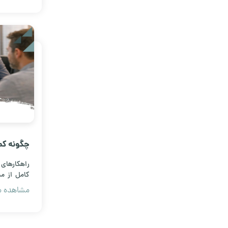
و بالاترین ب
چگونه کم
بگیریم؟
راهکارهای
کامل از م
بدون از دس
مشاهده مق