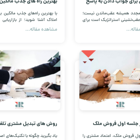
حل برای جواب دادن به پاسخ
بهترین راه های جذب مالکین 
ریان در املاک
فروش املاک
 مجدد همیشه عقب‌ماندن نیست؛
با بهترین راه‌های جذب مالکین 
قب‌نشینی استراتژیک است برای
املاک آشنا شوید؛ از بازاریابی
درتمند، هدفمند و موفق‌تر در
تولید محتوای اعتمادساز تا مشاوره
اله...
مشاهده مقاله...
افزایش قراردادهای فروش.
 جلسه اول فروش ملک
روش های تبدیل مشتری تلفن
ازی کنیم؟
حضوری در املاک
ول فروش ملک، اعتماد مشتری را
یاد بگیرید چگونه با تکنیک‌های اص