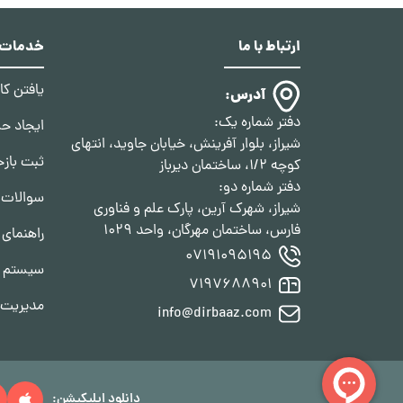
ارتباط با ما
خدمات د
یافتن ک
آدرس:
دفتر شماره یک:
ایجاد ح
شیراز، بلوار آفرینش، خیابان جاوید، انتهای
ثبت بازخ
کوچه 1/2، ساختمان دیرباز
دفتر شماره دو:
سوالات 
شیراز، شهرک آرین، پارک علم و فناوری
فارس، ساختمان مهرگان، واحد 1029
راهنمای 
07191095195
سیستم ف
7197688901
مدیریت ا
info@dirbaaz.com
دانلود اپلیکیشن: