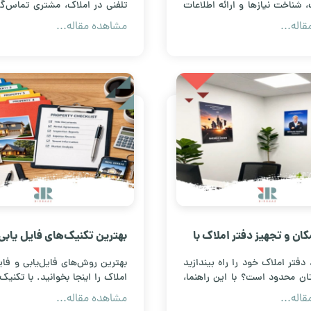
 شناخت نیازها و ارائه اطلاعات
تلفنی در املاک، مشتری تماس‌گیر
ید و مسیر یک معامله موفق را
مراجعه حضوری تبدیل کنید؛ از ایج
اله...
مشاهده مقاله...
تا تعیین وقت بازدید ملک.
ان و تجهیز دفتر املاک با
بهترین تکنیک‌های فایل یابی
ینه
سازی در املاک
دفتر املاک خود را راه بیندازید
بهترین روش‌های فایل‌یابی و فای
تان محدود است؟ با این راهنما،
املاک را اینجا بخوانید. با تکنیک
تراتژی‌ها برای انتخاب مکان
جذب ملک، از رقبا جلو بزنید
اله...
مشاهده مقاله...
هیز دفتر املاک با کمترین هزینه
گزینه‌های برتر بازار را در اختیار د