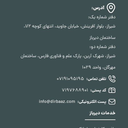
آدرس:
دفتر شماره یک:
شیراز، بلوار آفرینش، خیابان جاوید، انتهای کوچه 1/2،
ساختمان دیرباز
دفتر شماره دو:
شیراز، شهرک آرین، پارک علم و فناوری فارس، ساختمان
مهرگان، واحد 1029
07191095195
تلفن تماس:
7197688901
کد پستی:
info@dirbaaz.com
پست الکترونیکی:
خدمات دیرباز