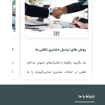
روش های تبدیل مشتری تلفنی به
امنیت و ش
حضوری در املاک
کانادا خب
 با
یاد بگیرید چگونه با تکنیک‌های اصولی مذاکره
چرا سرمایه
قیق
تلفنی در املاک، مشتری تماس‌گیرنده را به
گزینه برا
نید
مراجعه حضوری تبدیل کنید؛ از ایجاد اعتماد تا
تحلیل سیس
مشاهده مقاله
مشاهده مق
تعیین وقت بازدید ملک.
فرآیند شفا
ارتباط با ما