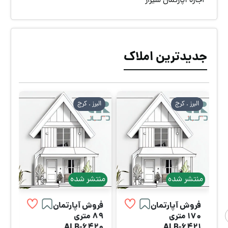
اجاره آپارتمان شیراز
جدیدترین املاک
البرز . كرج
البرز . كرج
منتشر شده
منتشر شده
فروش آپارتمان
فروش آپارتمان
170 متری
89 متری
ALB-6420
ALB-6421