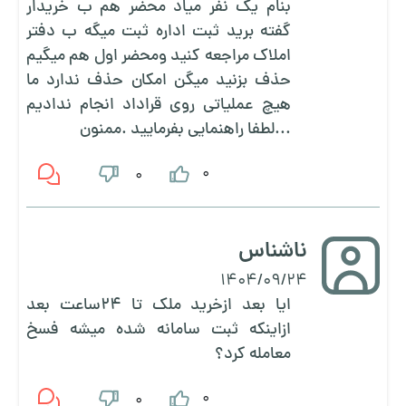
بنام یک نفر میاد محضر هم ب خریدار
گفته برید ثبت اداره ثبت میگه ب دفتر
املاک مراجعه کنید ومحضر اول هم میگیم
حذف بزنید میگن امکان حذف ندارد ما
هیچ عملیاتی روی قراداد انجام ندادیم
...لطفا راهنمایی بفرمایید .ممنون
0
0
ناشناس
1404/09/24
ایا بعد ازخرید ملک تا 24ساعت بعد
ازاینکه ثبت سامانه شده میشه فسخ
معامله کرد؟
0
0