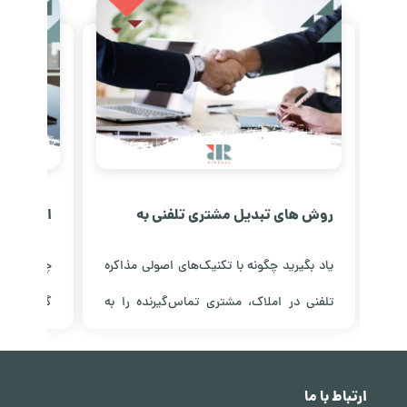
روش های تبدیل مشتری تلفنی به
امنیت و ش
حضوری در املاک
کانادا خب
 با
یاد بگیرید چگونه با تکنیک‌های اصولی مذاکره
چرا سرمایه
قیق
تلفنی در املاک، مشتری تماس‌گیرنده را به
گزینه برا
نید
مراجعه حضوری تبدیل کنید؛ از ایجاد اعتماد تا
تحلیل سیس
مشاهده مقاله
مشاهده مق
تعیین وقت بازدید ملک.
فرآیند شفا
ارتباط با ما