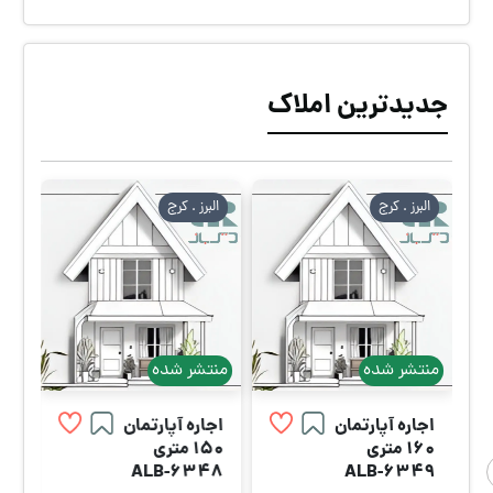
جدیدترین املاک
البرز . كرج
البرز . كرج
منتشر شده
منتشر شده
اجاره آپارتمان
اجاره آپارتمان
160 متری
150 متری
ALB-6348
ALB-6349