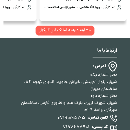
نام کارگزار:
روح الله هاشمی
-
مدیر آژانس املاک هاشمی
نام کارگزار:
روح ال
مشاهده همه املاک این کارگزار
ارتباط با ما
آدرس:
دفتر شماره یک:
شیراز، بلوار آفرینش، خیابان جاوید، انتهای کوچه 1/2،
ساختمان دیرباز
دفتر شماره دو:
شیراز، شهرک آرین، پارک علم و فناوری فارس، ساختمان
مهرگان، واحد 1029
07191095195
تلفن تماس:
7197688901
کد پستی: