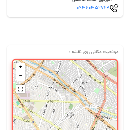
امیرکبیر املاک هاشمی
09360352728
موقعیت مکانی روی نقشه :
+
−