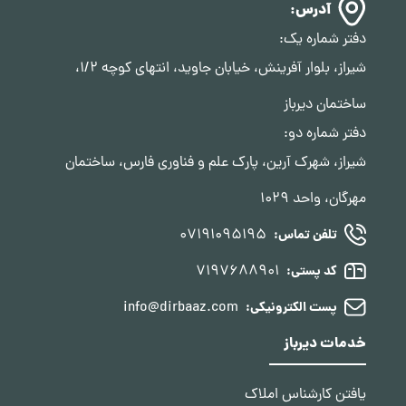
آدرس:
دفتر شماره یک:
شیراز، بلوار آفرینش، خیابان جاوید، انتهای کوچه 1/2،
ساختمان دیرباز
دفتر شماره دو:
شیراز، شهرک آرین، پارک علم و فناوری فارس، ساختمان
مهرگان، واحد 1029
07191095195
تلفن تماس:
7197688901
کد پستی:
info@dirbaaz.com
پست الکترونیکی:
خدمات دیرباز
یافتن کارشناس املاک