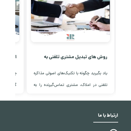
روش های تبدیل مشتری تلفنی به
امنیت و ش
حضوری در املاک
کانادا خب
 با
یاد بگیرید چگونه با تکنیک‌های اصولی مذاکره
چرا سرمایه
قیق
تلفنی در املاک، مشتری تماس‌گیرنده را به
گزینه برا
نید
مراجعه حضوری تبدیل کنید؛ از ایجاد اعتماد تا
تحلیل سیس
مشاهده مقاله
مشاهده مق
تعیین وقت بازدید ملک.
فرآیند شفا
ارتباط با ما