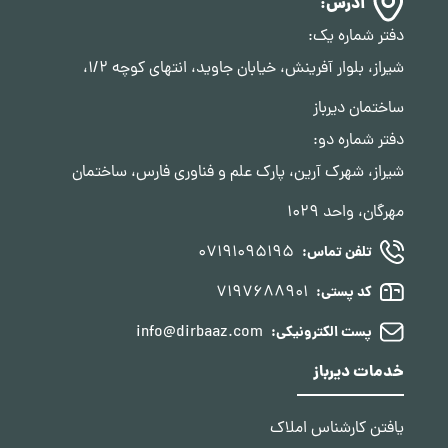
آدرس:
دفتر شماره یک:
شیراز، بلوار آفرینش، خیابان جاوید، انتهای کوچه 1/2،
ساختمان دیرباز
دفتر شماره دو:
شیراز، شهرک آرین، پارک علم و فناوری فارس، ساختمان
مهرگان، واحد 1029
07191095195
تلفن تماس:
7197688901
کد پستی:
info@dirbaaz.com
پست الکترونیکی:
خدمات دیرباز
یافتن کارشناس املاک