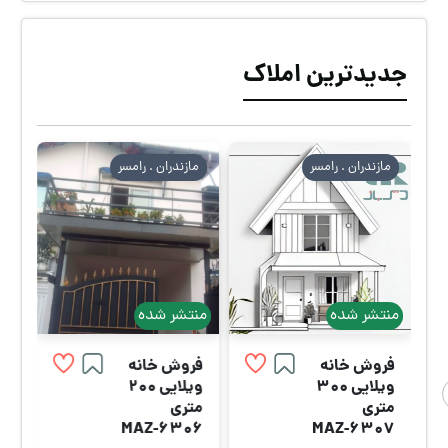
جدیدترین املاک
مازندران . رامسر
مازندران . رامسر
منتشر شده
منتشر شده
فروش خانه
فروش خانه
ویلایی 300
ویلایی 200
متری
متری
MAZ-6306
MAZ-6307