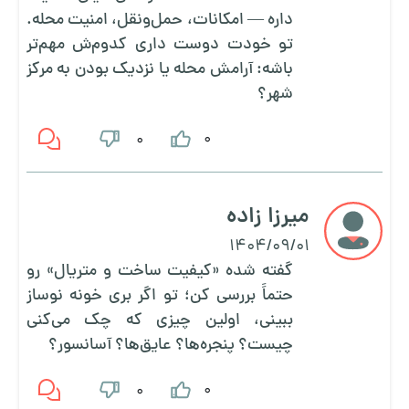
داره — امکانات، حمل‌و‌نقل، امنیت محله.
تو خودت دوست داری کدوم‌ش مهم‌تر
باشه: آرامش محله یا نزدیک بودن به مرکز
شهر؟
0
0
میرزا زاده
1404/09/01
گفته شده «کیفیت ساخت و متریال» رو
حتماً بررسی کن؛ تو اگر بری خونه نوساز
ببینی، اولین چیزی که چک می‌کنی
چیست؟ پنجره‌ها؟ عایق‌ها؟ آسانسور؟
0
0