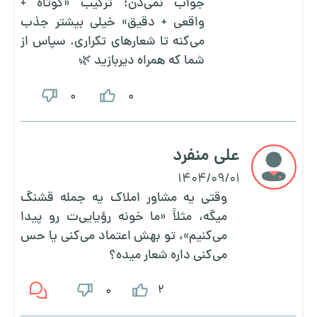
جواب نمی‌دن؛ ترکیب «کوتاه +
واقعی + دقیق» خیلی بیشتر جذب
می‌کنه تا شعارهای تکراری. سپاس از
شما که همراه دیربازید 🌿
0
0
علی منفرد
1404/09/01
وقتی یه مشاور املاک یه جمله قشنگ
میگه، مثلاً «ما خونه رؤیایی‌ت رو پیدا
می‌کنیم»، تو بهش اعتماد می‌کنی یا حس
می‌کنی داره شعار میده؟
2
0