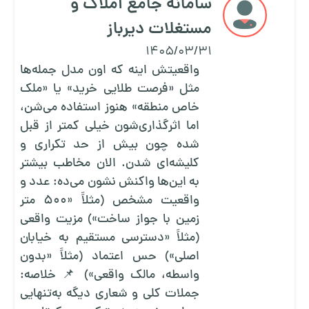
سامانه جامع املاک و
مستغلات دیرباز
1405/03/31
واقعیتش اینه که اون مدل جمله‌ها
مثل «فرصت طلایی خرید» یا «ملک
خاص منطقه» هنوز استفاده می‌شن،
اما اثرگذاری‌شون خیلی کمتر از قبل
شده چون بیش از حد تکراری و
کلیشه‌ای شدن. الان مخاطب بیشتر
به این‌ها واکنش نشون می‌ده: عدد و
واقعیت مشخص (مثلاً «۵۰۰ متر
زمین با جواز ساخت») مزیت واقعی
(مثلاً «دسترسی مستقیم به خیابان
اصلی») حس اعتماد (مثلاً «بدون
واسطه، مالک واقعی») 📌 خلاصه:
جملات کلی و شعاری دیگه به‌تنهایی