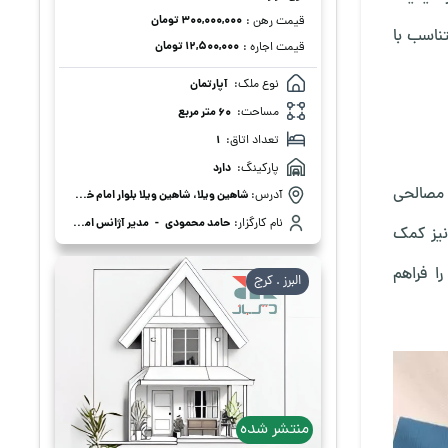
۳۰۰,۰۰۰,۰۰۰ تومان
قیمت رهن :
تناسب با
۱۲,۵۰۰,۰۰۰ تومان
قیمت اجاره :
نوع ملک:
آپارتمان
مساحت:
60 متر مربع
تعداد اتاق:
1
پارکینگ:
دارد
 مصالحی
آدرس:
شاهین ویلا، شاهین ویلا بلوار امام خمینی، 4
نام کارگزار:
حامد محمودی
-
مدیر آژانس املاک حامد محمودی
 نیز کمک
ا فراهم
البرز . كرج
منتشر شده