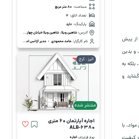
مساحت:
80 متر مربع
تعداد اتاق:
2
پارکینگ:
دارد
آدرس:
شاهین ویلا، شاهین ویلا خیابان چهارم غربی، 3
 از پیش
نام کارگزار:
حامد محمودی
-
مدیر آژانس املاک حامد محمودی
 و بدین
البرز . كرج
 بلکه به
گشاید و
منتشر شده
اجاره آپارتمان 60 متری
مواد، با
ALB-6380
 و کیفیت
اجاره
نوع قرارداد: