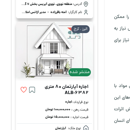
آدرس:
منطقه نووی، نووی آیریس بخش 7 گیلان
نام کارگزار:
آمنه باقرزاده
-
مدیر آژانس املاک پانا بانو
را ممکن
نیاز به
البرز . كرج
یاز برای
منتشر شده
مواد با
اجاره آپارتمان 80 متری
ALB-6382
های این
اجاره
نوع قرارداد:
ش اثرات
۱۰۰,۰۰۰,۰۰۰ تومان
قیمت رهن :
۱۵,۰۰۰,۰۰۰ تومان
قیمت اجاره :
ی انسان
نوع ملک:
آپارتمان