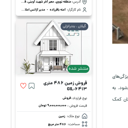
آدرس:
منطقه نووی، معبر آخر شهید آوینی، قراره سوم دست راست، پلاک 5
نام کارگزار:
آمنه باقرزاده
-
مدیر آژانس املاک پانا بانو
گیلان . بندرانزلی
منتشر شده
یژگی‌های
فروش زمین 486 متری
شود. به
GIL-6413
فروش
نوع قرارداد:
نان کمک
۹,۰۰۰,۰۰۰,۰۰۰ تومان
قیمت فروش :
نوع ملک:
زمین
مساحت:
486 متر مربع