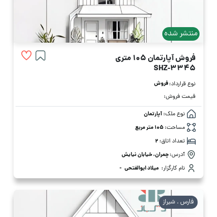
منتشر شده
فروش آپارتمان 105 متری
SHZ-3345
فروش
نوع قرارداد:
قیمت فروش:
نوع ملک:
آپارتمان
مساحت:
105 متر مربع
تعداد اتاق:
2
آدرس:
چمران، خیابان نیایش
نام کارگزار:
میلاد ابوالفتحی
-
فارس . شیراز