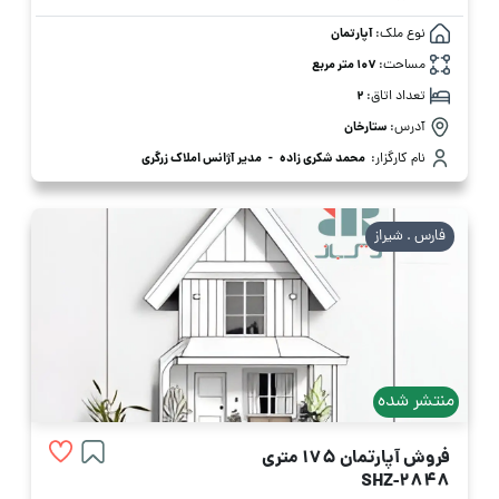
نوع ملک:
آپارتمان
مساحت:
107 متر مربع
تعداد اتاق:
2
آدرس:
ستارخان
نام کارگزار:
محمد شکری زاده
-
مدیر آژانس املاک زرگری
فارس . شیراز
منتشر شده
فروش آپارتمان 175 متری
SHZ-2848