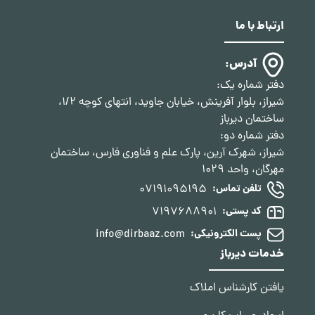
ارتباط با ما
آدرس:
دفتر شماره یک:
شیراز، بلوار آفرینش، خیابان جاوید، انتهای کوچه 1/2،
ساختمان دیرباز
دفتر شماره دو:
شیراز، شهرک آرین، پارک علم و فناوری فارس، ساختمان
مهرگان، واحد 1029
07191095195
تلفن تماس:
7197688901
کد پستی:
info@dirbaaz.com
پست الکترونیکی:
خدمات دیرباز
یافتن کارشناس املاک