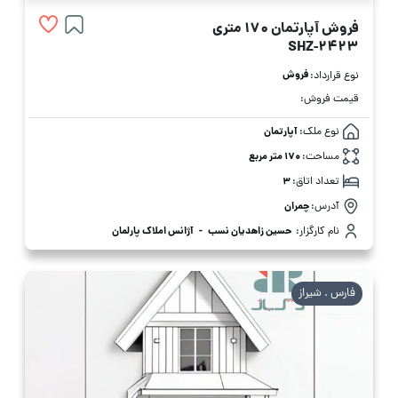
فروش آپارتمان 170 متری
SHZ-2423
فروش
نوع قرارداد:
قیمت فروش:
نوع ملک:
آپارتمان
مساحت:
170 متر مربع
تعداد اتاق:
3
آدرس:
چمران
نام کارگزار:
حسین زاهدیان نسب
-
آژانس املاک پارلمان
فارس . شیراز