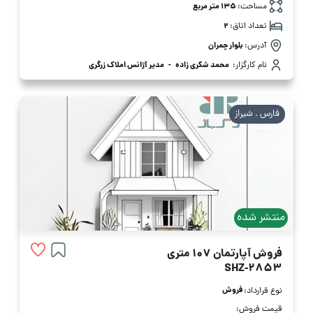
مساحت:
135 متر مربع
تعداد اتاق:
2
آدرس:
بلوار چمران
نام کارگزار:
محمد شکری زاده
-
مدیر آژانس املاک زرگری
فارس . شیراز
منتشر شده
فروش آپارتمان 107 متری
SHZ-2853
فروش
نوع قرارداد:
قیمت فروش: