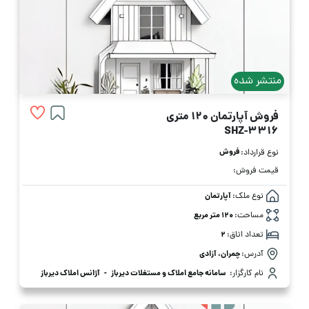
منتشر شده
فروش آپارتمان 120 متری
SHZ-3316
فروش
نوع قرارداد:
قیمت فروش:
نوع ملک:
آپارتمان
مساحت:
120 متر مربع
تعداد اتاق:
2
آدرس:
چمران، آزادی
نام کارگزار:
سامانه جامع املاک و مستغلات دیرباز
-
آژانس املاک دیرباز