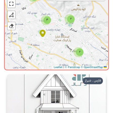
2
4
2
|
© Parsimap
© OpenStreetMap
Leaflet
فارس . شیراز