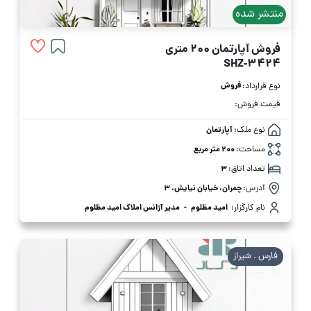
منتشر شده
فروش آپارتمان 200 متری
SHZ-3424
فروش
نوع قرارداد:
قیمت فروش:
نوع ملک:
آپارتمان
مساحت:
200 متر مربع
تعداد اتاق:
3
آدرس:
چمران، خیابان نیایش، 3
نام کارگزار:
امید مظلوم
-
مدیر آژانس املاک امید مظلوم
فارس . شیراز