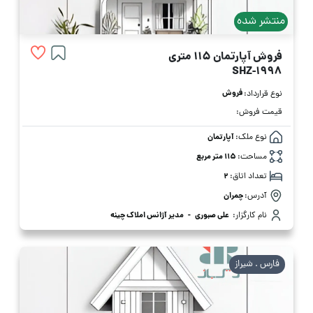
منتشر شده
فروش آپارتمان 115 متری
SHZ-1998
فروش
نوع قرارداد:
قیمت فروش:
نوع ملک:
آپارتمان
مساحت:
115 متر مربع
تعداد اتاق:
2
آدرس:
چمران
نام کارگزار:
علی صبوری
-
مدیر آژانس املاک چینه
فارس . شیراز