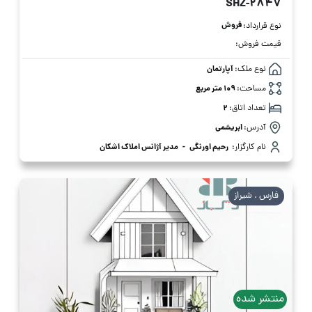
SHZ-2847
فروش
نوع قرارداد:
قیمت فروش:
نوع ملک:
آپارتمان
مساحت:
109 متر مربع
تعداد اتاق:
2
آدرس:
ابریشمی
نام کارگزار:
رحیم اورنگی
-
مدیر آژانس املاک اشکان
فارس . شیراز
منتشر شده