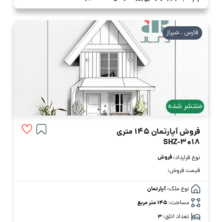
فارس . شیراز
منتشر شده
فروش آپارتمان 145 متری
SHZ-3018
فروش
نوع قرارداد:
قیمت فروش:
نوع ملک:
آپارتمان
مساحت:
145 متر مربع
تعداد اتاق:
3