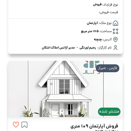
فروش
نوع قرارداد:
قیمت فروش:
نوع ملک:
آپارتمان
مساحت:
175 متر مربع
آدرس:
چنچنه
نام کارگزار:
رحیم اورنگی
-
مدیر آژانس املاک اشکان
فارس . شیراز
منتشر شده
فروش آپارتمان 109 متری