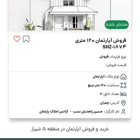
منتشر شده
فروش آپارتمان 120 متری
SHZ-1874
فروش
نوع قرارداد:
قیمت فروش:
نوع ملک:
آپارتمان
مساحت:
120 متر مربع
تعداد اتاق:
2
آدرس:
چمران
نام کارگزار:
حسین زاهدیان نسب
-
آژانس املاک پارلمان
خرید و فروش آپارتمان در منطقه 5 شیراز