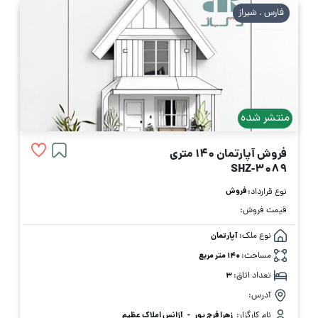
فارس . شیراز
منتشر شده
فروش آپارتمان 140 متری
SHZ-3089
فروش
نوع قرارداد:
قیمت فروش:
نوع ملک:
آپارتمان
مساحت:
140 متر مربع
تعداد اتاق:
3
آدرس:
نام کارگزار:
زهرا فرج پور
-
آژانس املاک عظیم