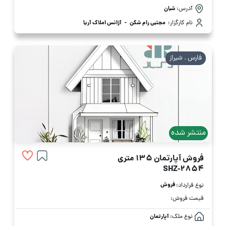
آدرس:
شبان
نام کارگزار:
مجتبی رام شکن
-
آژانس املاک آریا
فارس . شیراز
منتشر شده
فروش آپارتمان 135 متری
SHZ-2854
فروش
نوع قرارداد:
قیمت فروش:
نوع ملک:
آپارتمان