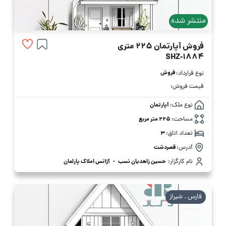
منتشر شده
فروش آپارتمان 225 متری
SHZ-1884
فروش
نوع قرارداد:
قیمت فروش:
نوع ملک:
آپارتمان
مساحت:
225 متر مربع
تعداد اتاق:
3
آدرس:
قصردشت
نام کارگزار:
حسین زاهدیان نسب
-
آژانس املاک پارلمان
فارس . شیراز