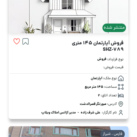
منتشر شده
فروش آپارتمان 145 متری
SHZ-789
فروش
نوع قرارداد:
قیمت فروش:
نوع ملک:
آپارتمان
مساحت:
145 متر مربع
تعداد اتاق:
2
آدرس:
صورتگر قصرالدشت
نام کارگزار:
علی شرف زاده
-
مدیر آژانس املاک ویلاپ
فارس . شیراز