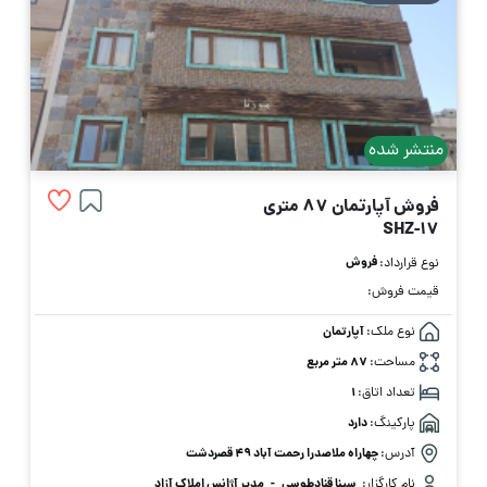
منتشر شده
فروش آپارتمان 87 متری
SHZ-17
فروش
نوع قرارداد:
قیمت فروش:
نوع ملک:
آپارتمان
مساحت:
87 متر مربع
تعداد اتاق:
1
پارکینگ:
دارد
آدرس:
چهاراه ملاصدرا رحمت آباد ۴۹ قصردشت
نام کارگزار:
سینا قنادطوسی
-
مدیر آژانس املاک آزاد