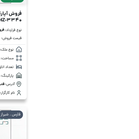
فروش آپارتمان 65
HZ-3340
فر
نوع قرارداد:
قیمت فروش:
نوع ملک:
مساحت:
تعداد اتاق
پارکینگ:
آدرس:
قدو
نام کارگزار:
فارس . شیراز