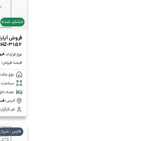
منتشر شده
فروش آپارتمان 00
SHZ-3156
فر
نوع قرارداد:
قیمت فروش:
نوع ملک:
مساحت:
تعداد اتاق
آدرس:
قدو
نام کارگزار:
فارس . شیراز