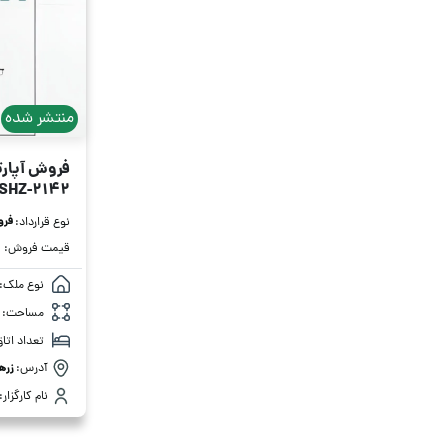
منتشر شده
فروش آپارتمان 45
SHZ-2142
فر
نوع قرارداد:
قیمت فروش:
نوع ملک:
مساحت:
تعداد اتاق
آدرس:
زره
نام کارگزار: