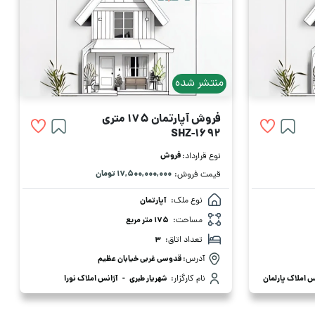
منتشر شده
فروش آپارتمان 175 متری
SHZ-1692
فروش
نوع قرارداد:
۱۷,۵۰۰,۰۰۰,۰۰۰ تومان
قیمت فروش:
نوع ملک:
آپارتمان
مساحت:
175 متر مربع
تعداد اتاق:
3
آدرس:
قدوسی غربی خیابان عظیم
س املاک پارلمان
نام کارگزار:
شهریار طبری
-
آژانس املاک نورا