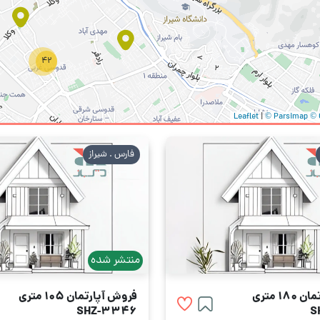
42
تا 1 میلیارد
منطقه 10
منطقه 6
یک خوابه
60 متری
|
© Parsimap
© 
منطقه ۲
منطقه 8
تا ۲ میلیارد
منطقه ۷
منطقه 3
فارس . شیراز
منتشر شده
1 متری
فروش آپارتمان 105 متری
SHZ-3346
S