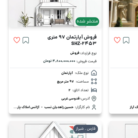
منتشر شده
فروش آپارتمان 97 متری
SHZ-2453
فروش
نوع قرارداد:
۴,۸۰۰,۰۰۰,۰۰۰ تومان
قیمت فروش:
نوع ملک:
آپارتمان
مساحت:
97 متر مربع
تعداد اتاق:
2
آدرس:
قدوسی غربی
 آراز
نام کارگزار:
حسین زاهدیان نسب
-
آژانس املاک پارلمان
فارس . شیراز