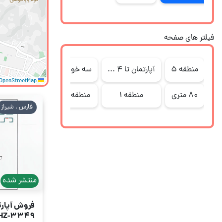
فیلتر های صفحه
منطقه 5
آپارتمان تا 4 میلیارد
سه خوابه
تا سه میلیارد
OpenStreetMap
Leaflet
80 متری
منطقه ۱
منطقه 9
50 متری
فارس . شیراز
منتشر شده
فروش آپارتمان 80
HZ-3349