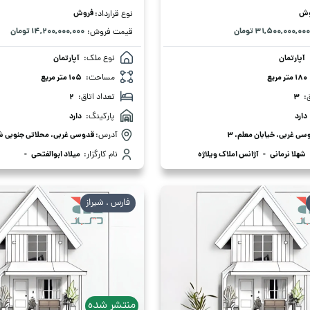
وش
فروش
نوع قرارداد:
۳۱,۵۰۰,۰۰۰,۰۰۰ تومان
۱۴,۲۰۰,۰۰۰,۰۰۰ تومان
قیمت فروش:
آپارتمان
نوع ملک:
آپارتمان
180 متر مربع
مساحت:
105 متر مربع
:
3
تعداد اتاق:
2
دارد
پارکینگ:
دارد
سی غربی، خیابان معلم، 3
آدرس:
قدوسی غربی، محلاتی جنوبی ش
شهلا نرمانی
-
آژانس املاک ویلاژه
نام کارگزار:
میلاد ابوالفتحی
-
فارس . شیراز
منتشر شده