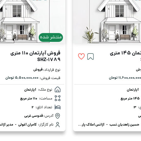
منتشر شده
1 متری
فروش آپارتمان 110 متری
SHZ-1789
وش
فروش
نوع قرارداد:
۱۱,۶۰۰,۰۰۰,۰۰۰ تومان
۵,۵۰۰,۰۰۰,۰۰۰ تومان
قیمت فروش:
آپارتمان
نوع ملک:
آپارتمان
145 متر مربع
مساحت:
110 متر مربع
:
3
تعداد اتاق:
2
ی
آدرس:
قدوسی غربی
حسین زاهدیان نسب
-
آژانس املاک پارلمان
نام کارگزار:
کامران آغولی
-
مدیر آژان