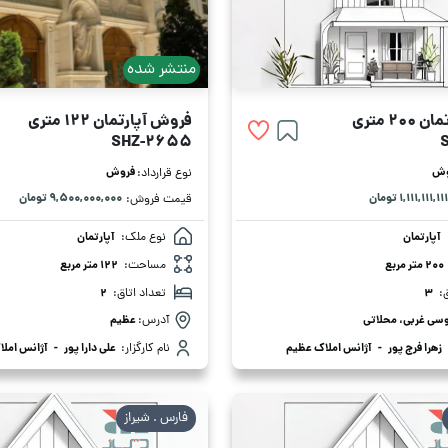
منتشر شده
2 متری
فروش آپارتمان 122 متری
SHZ-2655
وش
فروش
نوع قرارداد:
۱,۱۱۱,۱۱۱,۱۱۱ تومان
۹,۵۰۰,۰۰۰,۰۰۰ تومان
قیمت فروش:
آپارتمان
نوع ملک:
آپارتمان
200 متر مربع
مساحت:
122 متر مربع
:
3
تعداد اتاق:
2
سی غربی، محلاتی
آدرس:
عظیم
زهرا فرج پور
-
آژانس املاک عظیم
نام کارگزار:
علی دارا پور
-
آژانس املاک
فارس . شیراز