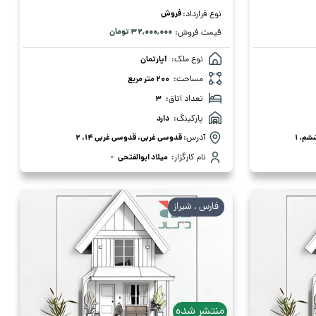
فروش
نوع قرارداد:
۳۲,۰۰۰,۰۰۰ تومان
قیمت فروش:
نوع ملک:
آپارتمان
مساحت:
200 متر مربع
تعداد اتاق:
3
پارکینگ:
دارد
شم، 1
آدرس:
قدوسی غربی، قدوسی غربی 14، 2
نام کارگزار:
میلاد ابوالفتحی
-
فارس . شیراز
منتشر شده