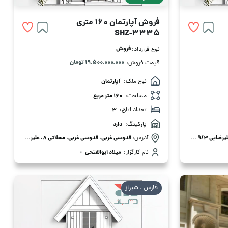
فروش آپارتمان 160 متری
SHZ-3335
فروش
نوع قرارداد:
۱۹,۵۰۰,۰۰۰,۰۰۰ تومان
قیمت فروش:
نوع ملک:
آپارتمان
مساحت:
160 متر مربع
تعداد اتاق:
3
پارکینگ:
دارد
قدوسی غربی، قدوسی غربی، علیرضایی 9/3 غربی، 3
آدرس:
قدوسی غربی، قدوسی غربی، محلاتی 8، علیرضایی 8/3، 3
نام کارگزار:
میلاد ابوالفتحی
-
فارس . شیراز