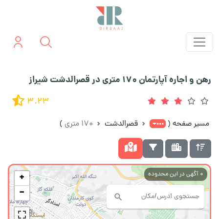
رهن و اجاره آپارتمان 170 متری در قصرالدشت شیراز
3.23
مسیر صفحه
(
قصرالدشت
170 متری
)
0
آگهی در این محدوده
+
−