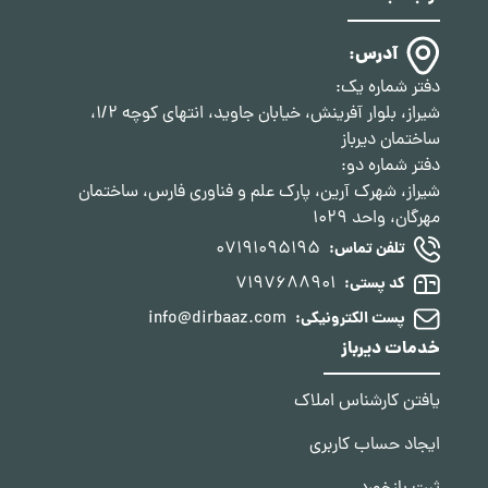
آدرس:
دفتر شماره یک:
شیراز، بلوار آفرینش، خیابان جاوید، انتهای کوچه 1/2،
ساختمان دیرباز
دفتر شماره دو:
شیراز، شهرک آرین، پارک علم و فناوری فارس، ساختمان
مهرگان، واحد 1029
07191095195
تلفن تماس:
7197688901
کد پستی:
info@dirbaaz.com
پست الکترونیکی:
خدمات دیرباز
یافتن کارشناس املاک
ایجاد حساب کاربری