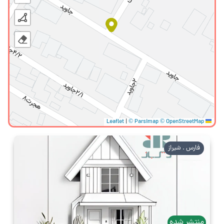
|
© Parsimap
© OpenStreetMap
Leaflet
فارس . شیراز
منتشر شده