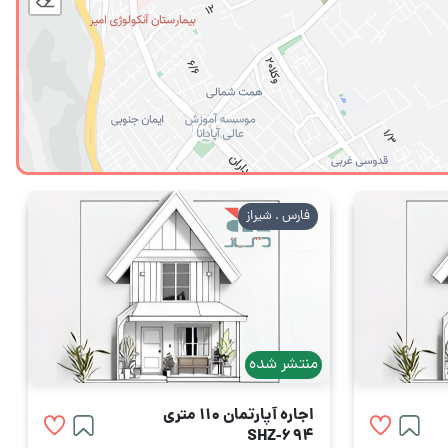
فارس . شیراز
منتشر شده
اجاره آپارتمان 110 متری
SHZ-694