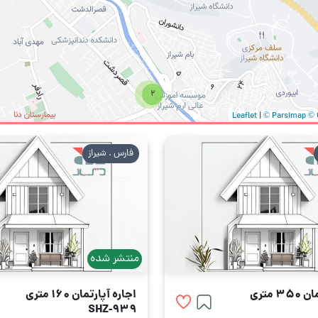
2
ه خوابه
140 متری
|
© Parsimap
© 
و خوابه
کمتر از 80 متر
فارس . شیراز
منتشر شده
 متری
اجاره آپارتمان 160 متری
SHZ-939