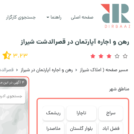
صفحه اصلی
راهنما
جستجوی کارگزار
رهن و اجاره آپارتمان در قصرالدشت شیراز
3.23
مسیر صفحه
(
املاک شیراز
رهن و اجاره آپارتمان در شیراز
قصرالد
4
آگهی در این م
مناطق شهر
سراج
تاچارا
ریشمک
لت
فضل آباد
بلوار گلستان
ملاصدرا