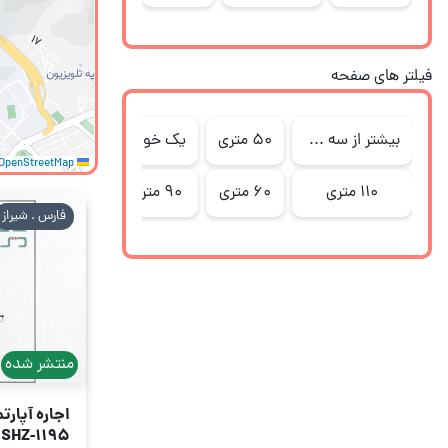
فیلتر های صفحه
بیشتر از سه خواب
۵۰ متری
یک خوابه
170 متری
س
OpenStreetMap
Leaflet
110 متری
۶۰ متری
90 متری
۷۰ متری
د
فارس . شیراز
منتشر شده
اجاره آپارتمان 350
SHZ-1195