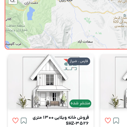
فارس . شیراز
منتشر شده
فروش خانه ویلایی 1300 متری
SHZ-3526