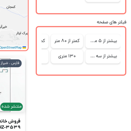
فیلتر های صفحه
بیشتر از 5 میلیارد
کمتر از 80 متر
کمتر از 3 میلیارد
80 متر
OpenStreetMap
Leaflet
بیشتر از سه خواب
130 متری
یک خوابه
سه خ
فارس . شیراز
منتشر شده
فروش خانه ویلا
HZ-3539