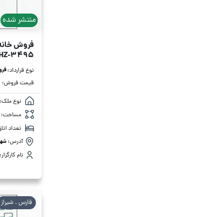
منتشر شده
فروش خانه ویلای
HZ-3495
فر
نوع قرارداد:
قیمت فروش:
نوع ملک:
مساحت:
تعداد اتاق
آدرس:
شهر
نام کارگزار:
فارس . شیراز