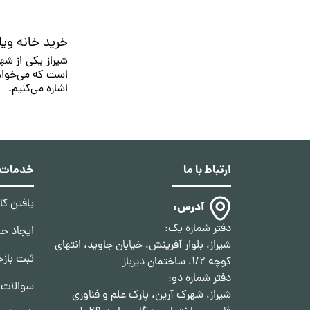
خرید خانه ویل
اشاره می‌کنیم.
نکات مهم در خر
خریدو
فروش خانه
باشید عبارت‌اند ا
ارتباط با ما
خدمات د
شمالی یا جنوبی‌بو
یافتن ک
آدرس:
دفتر شماره یک:
خانه‌های ویلایی 
ایجاد ح
شیراز، بلوار آفرینش، خیابان جاوید، انتهای
ثبت بازخ
سیستم سرمایشی و 
کوچه 1/2، ساختمان دیرباز
دفتر شماره دو:
سوالات 
شیراز، شهرک آرین، پارک علم و فناوری
مقرون‌به‌صرفه با