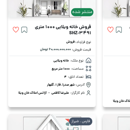
منتشر شده
فروش خانه ویلایی 1000 متری
SHZ-3491
فروش
نوع قرارداد:
۶۰,۰۰۰,۰۰۰,۰۰۰ تومان
قیمت فروش:
نوع ملک:
خانه ویلایی
مساحت:
1000 متر مربع
تعداد اتاق:
4
آدرس:
شهر صدرا، فاز 1، گلبهار
نام کارگزار:
علیرضا کاظمی
-
آژانس املاک خان ویلا
اک خان ویلا
فارس . شیراز