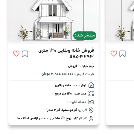
منتشر شده
فروش خانه ویلایی 120 متری
SHZ-3293
فروش
نوع قرارداد:
۳,۸۰۰,۰۰۰,۰۰۰ تومان
قیمت فروش:
نوع ملک:
خانه ویلایی
مساحت:
120 متر مربع
تعداد اتاق:
1
آدرس:
فاز دو صدرا، فاز 2 صدرا
نام کارگزار:
روح الله هاشمی
-
مدیر آژانس املاک هاشمی