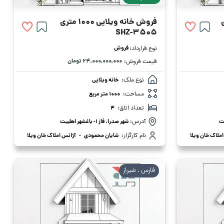
فروش خانه ویلایی 1000 متری
SHZ-3505
فروش
نوع قرارداد:
۲۴,۰۰۰,۰۰۰,۰۰۰ تومان
قیمت فروش:
نوع ملک:
خانه ویلایی
مساحت:
1000 متر مربع
تعداد اتاق:
4
یت
آدرس:
شهر صدرا، فاز 1- باغشهر اهلبیت
ملاک خان ویلا
نام کارگزار:
شایان محمودی
-
آژانس املاک خان ویلا
فارس . شیراز