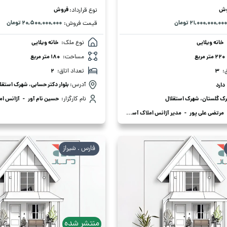
وش
فروش
نوع قرارداد:
۲۱,۰۰۰,۰۰۰,۰۰۰ تومان
۲۰,۵۰۰,۰۰۰,۰۰۰ تومان
قیمت فروش:
خانه ویلایی
نوع ملک:
خانه ویلایی
220 متر مربع
مساحت:
180 متر مربع
:
3
تعداد اتاق:
2
آدرس:
بلوار دکتر حسابی، شهرک استقل
دارد
ک گلستان، شهرک استقلال
نام کارگزار:
حسین نام آور
-
آژانس ام
مرتضی علی پور
-
مدیر آژانس املاک آسان ملک
فارس . شیراز
منتشر شده