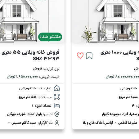
منتشر شده
ی 1000 متری
فروش خانه ویلایی 55 متری
SHZ-3393
وش
فروش
نوع قرارداد:
۸۰,۰۰۰,۰۰۰,۰۰۰ تومان
۱,۹۵۰,۰۰۰,۰۰۰ تومان
قیمت فروش:
خانه ویلایی
نوع ملک:
خانه ویلایی
1000 متر مربع
مساحت:
55 متر مربع
:
4
تعداد اتاق:
1
ا، فاز1، مجموعه گلبهار
آدرس:
بلوار اتحاد، شهرک مهرگان
علیرضا کاظمی
-
آژانس املاک خان ویلا
نام کارگزار:
سید کاظم حسینی
-