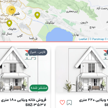
31
دو خوابه
100 متری
|
© Parsimap
© 
وابه
3 تا 5 میلیارد
160 متری
فارس . شیراز
منتشر شده
یی 220 متری
فروش خانه ویلایی 180 متری
SHZ-3537
S