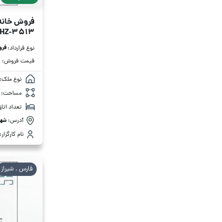
فروش خانه ویلای
HZ-3513
فر
نوع قرارداد:
قیمت فروش:
نوع ملک:
مساحت:
تعداد اتاق
آدرس:
شهر
نام کارگزار:
فارس . شیراز