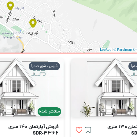
|
© Parsimap
© 
درا
فارس . شهر صدرا
منتشر شده
1 متری
فروش آپارتمان 140 متری
SDR-3366
S