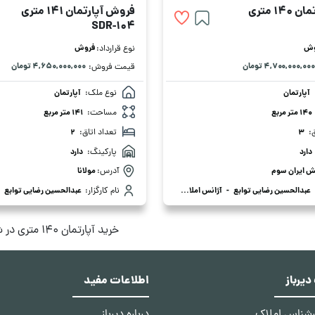
1 متری
فروش آپارتمان 141 متری
SDR-104
وش
فروش
نوع قرارداد:
۴,۷۰۰,۰۰۰,۰۰۰ تومان
۴,۶۵۰,۰۰۰,۰۰۰ تومان
قیمت فروش:
آپارتمان
نوع ملک:
آپارتمان
140 متر مربع
مساحت:
141 متر مربع
:
3
تعداد اتاق:
2
دارد
پارکینگ:
دارد
ش ایران سوم
آدرس:
مولانا
عبدالحسین رضایی توابع
-
آژانس املاک ویلا
نام کارگزار:
عبدالحسین رضایی توابع
-
خرید آپارتمان 140 متری در شهر صدرا
یرباز
اطلاعات مفید