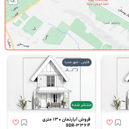
فارس . شهر صدرا
منتشر شده
فروش آپارتمان 130 متری
SDR-3364