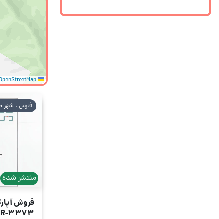
OpenStreetMap
Leaflet
فارس . شهر ص
منتشر شده
فروش آپارتمان 30
DR-3373