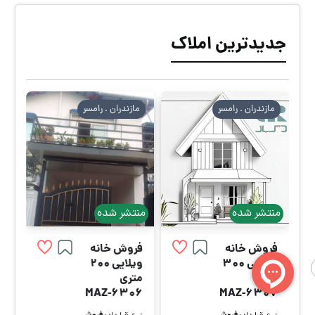
جدیدترین املاک
مازندران . رامسر
مازندران . رامسر
منتشر شده
منتشر شده
فروش خانه
فروش خانه
ویلایی 300
ویلایی 200
متری
متری
MAZ-6306
MAZ-6307