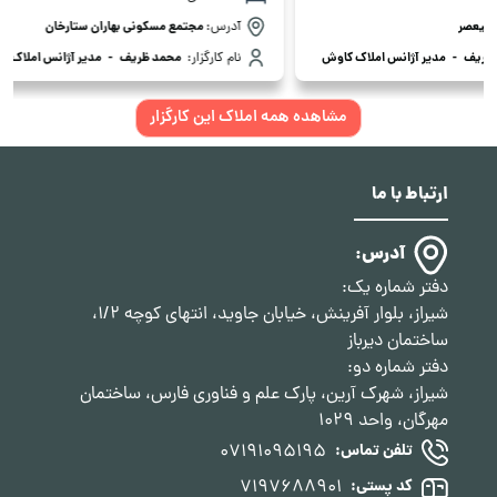
آدرس:
مجتمع مسکونی بهاران ستارخان
آدرس:
عفیف آباد س
نام کارگزار:
محمد ظریف
-
مدیر آژانس املاک کاوش
نام کارگزار:
محمد ظ
…
مشاهده همه املاک این کارگزار
ارتباط با ما
آدرس:
دفتر شماره یک:
شیراز، بلوار آفرینش، خیابان جاوید، انتهای کوچه 1/2،
ساختمان دیرباز
دفتر شماره دو:
شیراز، شهرک آرین، پارک علم و فناوری فارس، ساختمان
مهرگان، واحد 1029
07191095195
تلفن تماس:
7197688901
کد پستی: