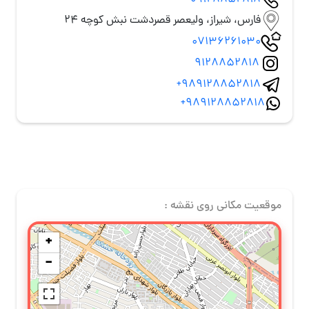
09128852818
فارس، شیراز، ولیعصر قصردشت نبش کوچه 24
07136261030
9128852818
+989128852818
+989128852818
موقعیت مکانی روی نقشه :
+
−