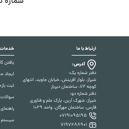
شماره ت
ارتباط با ما
خدمات د
یافتن ک
آدرس:
دفتر شماره یک:
ایجاد ح
شیراز، بلوار آفرینش، خیابان جاوید، انتهای
ثبت بازخ
کوچه 1/2، ساختمان دیرباز
دفتر شماره دو:
سوالات 
شیراز، شهرک آرین، پارک علم و فناوری
فارس، ساختمان مهرگان، واحد 1029
راهنمای 
07191095195
سیستم ف
7197688901