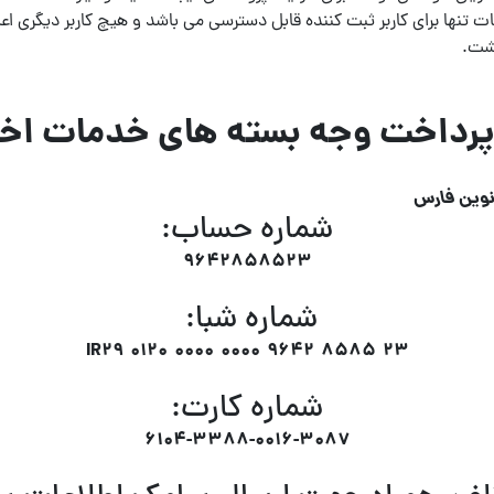
تنها برای کاربر ثبت کننده قابل دسترسی می باشد و هیچ کاربر دیگری اعم ا
اشت.
رداخت وجه بسته های خدمات اخت
نوین فارس
شماره حساب:
9642858523
شماره شبا:
IR29 0120 0000 0000 9642 8585 23
شماره کارت:
6104-3388-0016-3087