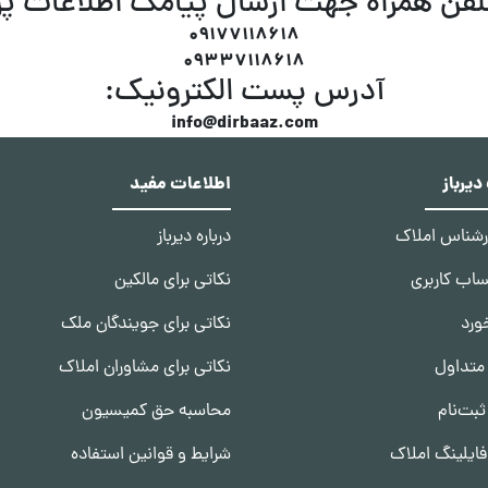
لفن همراه جهت ارسال پیامک اطلاعات پ
09177118618
09337118618
آدرس پست الکترونیک:
info@dirbaaz.com
یرباز
اطلاعات مفید
ارشناس املاک
درباره دیرباز
ساب کاربری
نکاتی برای مالکین
ورد
نکاتی برای جویندگان ملک
متداول
نکاتی برای مشاوران املاک
ثبت‌نام
محاسبه حق کمیسیون
ایلینگ املاک
شرایط و قوانین استفاده