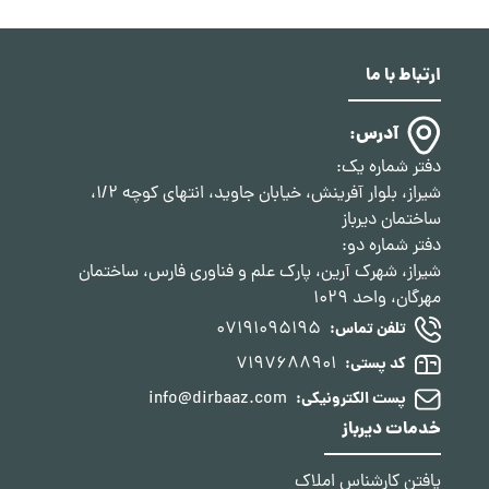
ارتباط با ما
آدرس:
دفتر شماره یک:
شیراز، بلوار آفرینش، خیابان جاوید، انتهای کوچه 1/2،
ساختمان دیرباز
دفتر شماره دو:
شیراز، شهرک آرین، پارک علم و فناوری فارس، ساختمان
مهرگان، واحد 1029
07191095195
تلفن تماس:
7197688901
کد پستی:
info@dirbaaz.com
پست الکترونیکی:
خدمات دیرباز
یافتن کارشناس املاک