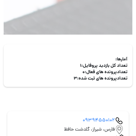
آمارها:
تعداد کل بازدید پروفایل:
1
تعدادپرونده های فعال:
0
تعدادپرونده های ثبت شده:
3
09394550102
فارس، شیراز، گلدشت حافظ