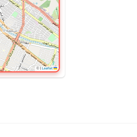
©
|
Leaflet