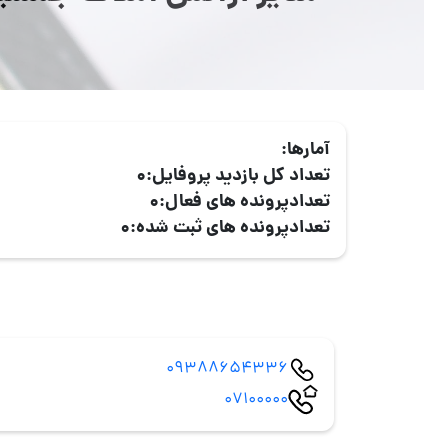
آمارها:
تعداد کل بازدید پروفایل:
0
تعدادپرونده های فعال:
0
تعدادپرونده های ثبت شده:
0
09388654336
07100000