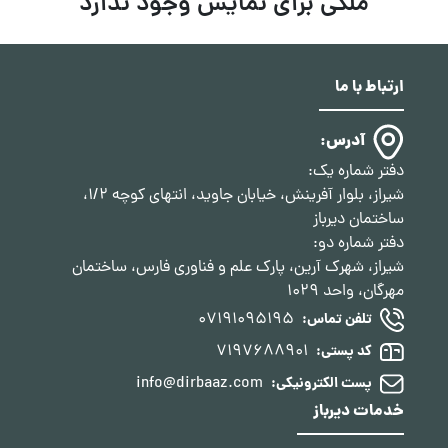
ملکی برای نمایش وجود ندارد
ارتباط با ما
آدرس:
دفتر شماره یک:
شیراز، بلوار آفرینش، خیابان جاوید، انتهای کوچه 1/2،
ساختمان دیرباز
دفتر شماره دو:
شیراز، شهرک آرین، پارک علم و فناوری فارس، ساختمان
مهرگان، واحد 1029
07191095195
تلفن تماس:
7197688901
کد پستی:
info@dirbaaz.com
پست الکترونیکی:
خدمات دیرباز