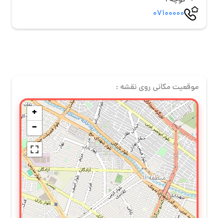
کوچه 1
07100000
موقعیت مکانی روی نقشه :
+
−