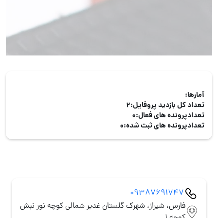
آمارها:
تعداد کل بازدید پروفایل:
2
تعدادپرونده های فعال:
0
تعدادپرونده های ثبت شده:
0
09387691747
فارس، شیراز، شهرک گلستان غدیر شمالی کوچه نور نبش