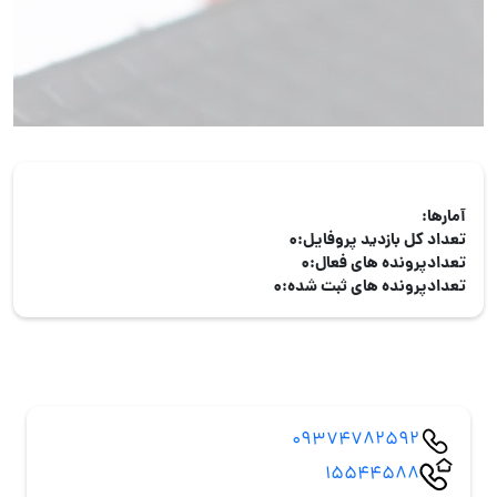
آمارها:
تعداد کل بازدید پروفایل:
0
تعدادپرونده های فعال:
0
تعدادپرونده های ثبت شده:
0
09374782592
15544588