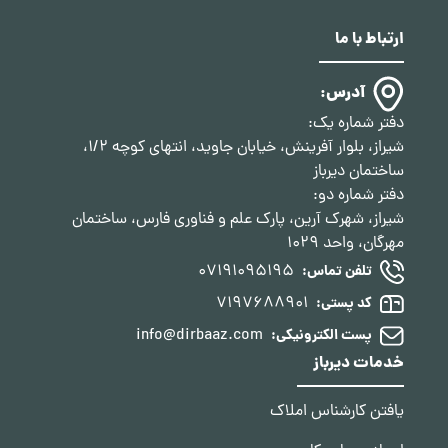
ارتباط با ما
آدرس:
دفتر شماره یک:
شیراز، بلوار آفرینش، خیابان جاوید، انتهای کوچه 1/2،
ساختمان دیرباز
دفتر شماره دو:
شیراز، شهرک آرین، پارک علم و فناوری فارس، ساختمان
مهرگان، واحد 1029
07191095195
تلفن تماس:
7197688901
کد پستی:
info@dirbaaz.com
پست الکترونیکی:
خدمات دیرباز
یافتن کارشناس املاک