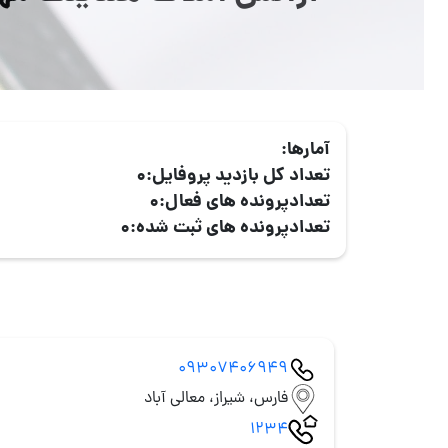
آمارها:
تعداد کل بازدید پروفایل:
0
تعدادپرونده های فعال:
0
تعدادپرونده های ثبت شده:
0
09307406949
فارس، شیراز، معالی آباد
1234