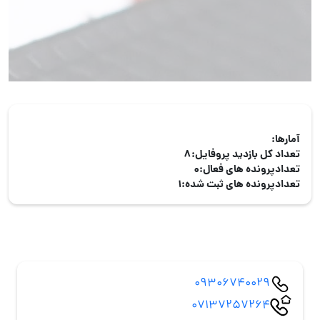
آمارها:
تعداد کل بازدید پروفایل:
8
تعدادپرونده های فعال:
0
تعدادپرونده های ثبت شده:
1
09306740029
07137257264