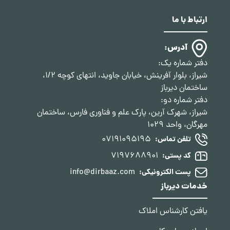
ارتباط با ما
آدرس:
دفتر شماره یک:
شیراز، بلوار آفرینش، خیابان جاوید، انتهای کوچه 1/2،
ساختمان دیرباز
دفتر شماره دو:
شیراز، شهرک آرین، پارک علم و فناوری فارس، ساختمان
مهرگان، واحد 1029
07191095195
تلفن تماس:
7197688901
کد پستی:
info@dirbaaz.com
پست الکترونیکی:
خدمات دیرباز
یافتن کارشناس املاک