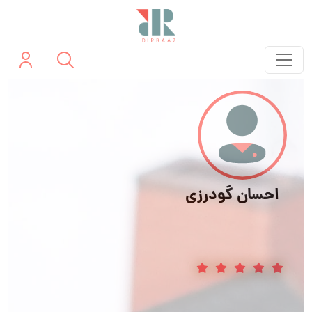
احسان گودرزی