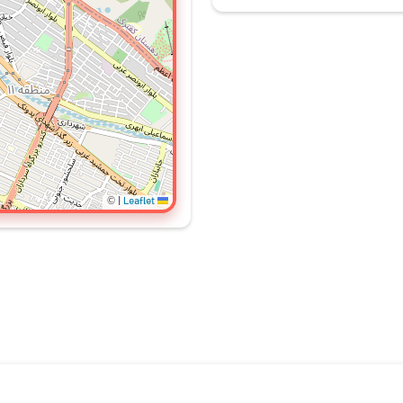
©
|
Leaflet