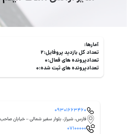
آمارها:
تعداد کل بازدید پروفایل:
2
تعدادپرونده های فعال:
0
تعدادپرونده های ثبت شده:
0
09301663460
فارس، شیراز، بلوار سفیر شمالی – خیابان صاحب 
07100000