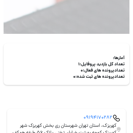
آمارها:
تعداد کل بازدید پروفایل:
1
تعدادپرونده های فعال:
0
تعدادپرونده های ثبت شده:
0
09194170282
كهریزك، استان تهران شهرستان ری بخش کهریزک شهر