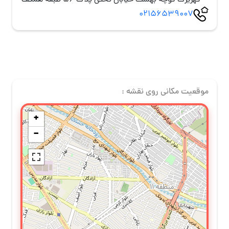
کهریزک کوچه بهشت خیابان تختی پلاک 56 طبقه همکف
02156539007
موقعیت مکانی روی نقشه :
+
−