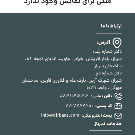
ملکی برای نمایش وجود ندارد
ارتباط با ما
آدرس:
دفتر شماره یک:
شیراز، بلوار آفرینش، خیابان جاوید، انتهای کوچه 1/2،
ساختمان دیرباز
دفتر شماره دو:
شیراز، شهرک آرین، پارک علم و فناوری فارس، ساختمان
مهرگان، واحد 1029
07191095195
تلفن تماس:
7197688901
کد پستی:
info@dirbaaz.com
پست الکترونیکی:
خدمات دیرباز