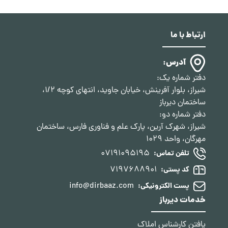
ارتباط با ما
آدرس:
دفتر شماره یک:
شیراز، بلوار آفرینش، خیابان جاوید، انتهای کوچه 1/2،
ساختمان دیرباز
دفتر شماره دو:
شیراز، شهرک آرین، پارک علم و فناوری فارس، ساختمان
مهرگان، واحد 1029
07191095195
تلفن تماس:
7197688901
کد پستی:
info@dirbaaz.com
پست الکترونیکی:
خدمات دیرباز
یافتن کارشناس املاک