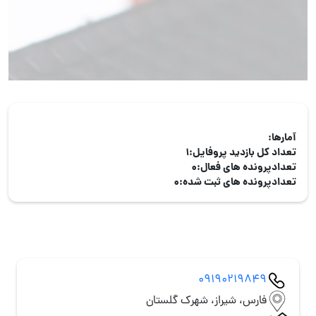
آمارها:
تعداد کل بازدید پروفایل:
1
تعدادپرونده های فعال:
0
تعدادپرونده های ثبت شده:
0
09190219849
فارس، شیراز، شهرک گلستان