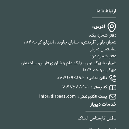
ارتباط با ما
آدرس:
دفتر شماره یک:
شیراز، بلوار آفرینش، خیابان جاوید، انتهای کوچه 1/2،
ساختمان دیرباز
دفتر شماره دو:
شیراز، شهرک آرین، پارک علم و فناوری فارس، ساختمان
مهرگان، واحد 1029
07191095195
تلفن تماس:
7197688901
کد پستی:
info@dirbaaz.com
پست الکترونیکی:
خدمات دیرباز
یافتن کارشناس املاک