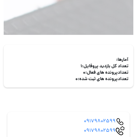
آمارها:
تعداد کل بازدید پروفایل:
1
تعدادپرونده های فعال:
0
تعدادپرونده های ثبت شده:
0
09179802599
09179802599