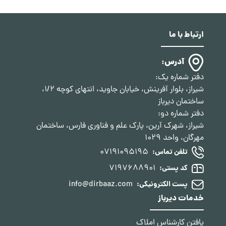
ارتباط با ما
آدرس:
دفتر شماره یک:
شیراز، بلوار آفرینش، خیابان جاوید، انتهای کوچه 1/2،
ساختمان دیرباز
دفتر شماره دو:
شیراز، شهرک آرین، پارک علم و فناوری فارس، ساختمان
مهرگان، واحد 1029
07191095195
تلفن تماس:
7197688901
کد پستی:
info@dirbaaz.com
پست الکترونیکی:
خدمات دیرباز
یافتن کارشناس املاک