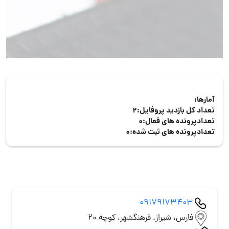
آمارها:
تعداد کل بازدید پروفایل:
2
تعدادپرونده های فعال:
0
تعدادپرونده های ثبت شده:
0
09179173403
فارس، شیراز، فرهنگشهر، کوچه 20