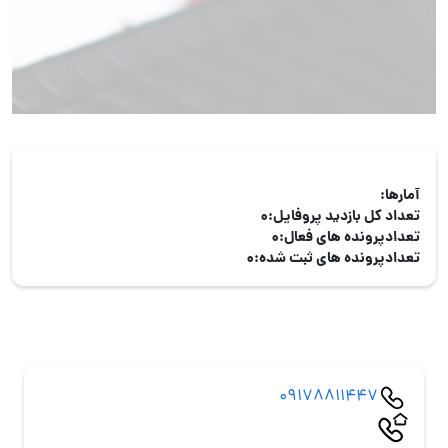
آمارها:
تعداد کل بازدید پروفایل:
0
تعدادپرونده های فعال:
0
تعدادپرونده های ثبت شده:
0
09178811447