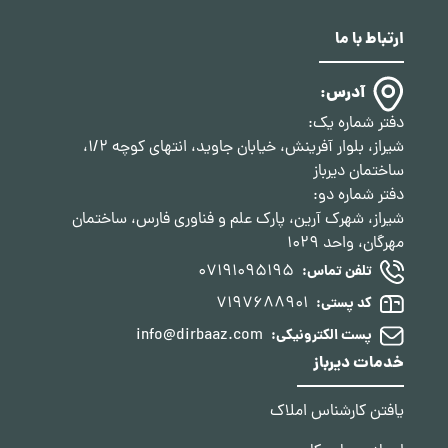
ارتباط با ما
آدرس:
دفتر شماره یک:
شیراز، بلوار آفرینش، خیابان جاوید، انتهای کوچه 1/2،
ساختمان دیرباز
دفتر شماره دو:
شیراز، شهرک آرین، پارک علم و فناوری فارس، ساختمان
مهرگان، واحد 1029
07191095195
تلفن تماس:
7197688901
کد پستی:
info@dirbaaz.com
پست الکترونیکی:
خدمات دیرباز
یافتن کارشناس املاک