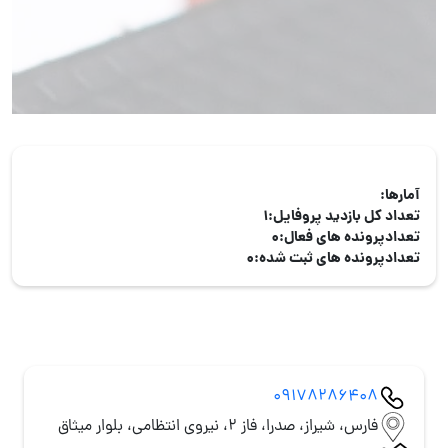
آمارها:
تعداد کل بازدید پروفایل:
1
تعدادپرونده های فعال:
0
تعدادپرونده های ثبت شده:
0
09178286408
فارس، شیراز، صدرا، فاز 2، نیروی انتظامی، بلوار میثاق