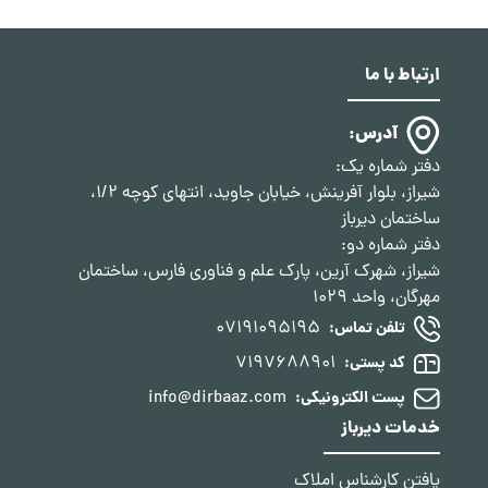
ارتباط با ما
آدرس:
دفتر شماره یک:
شیراز، بلوار آفرینش، خیابان جاوید، انتهای کوچه 1/2،
ساختمان دیرباز
دفتر شماره دو:
شیراز، شهرک آرین، پارک علم و فناوری فارس، ساختمان
مهرگان، واحد 1029
07191095195
تلفن تماس:
7197688901
کد پستی:
info@dirbaaz.com
پست الکترونیکی:
خدمات دیرباز
یافتن کارشناس املاک