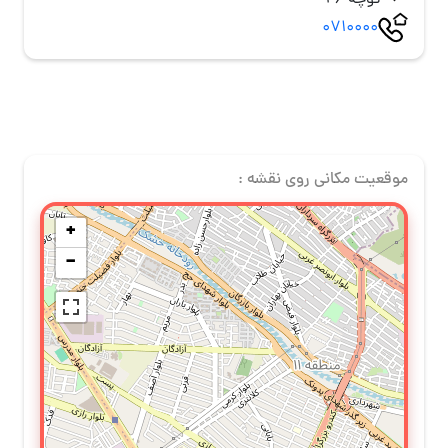
کوچه 26
0710000
موقعیت مکانی روی نقشه :
+
−