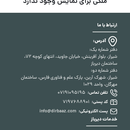
ملکی برای نمایش وجود ندارد
ارتباط با ما
آدرس:
دفتر شماره یک:
شیراز، بلوار آفرینش، خیابان جاوید، انتهای کوچه 1/2،
ساختمان دیرباز
دفتر شماره دو:
شیراز، شهرک آرین، پارک علم و فناوری فارس، ساختمان
مهرگان، واحد 1029
07191095195
تلفن تماس:
7197688901
کد پستی:
info@dirbaaz.com
پست الکترونیکی:
خدمات دیرباز