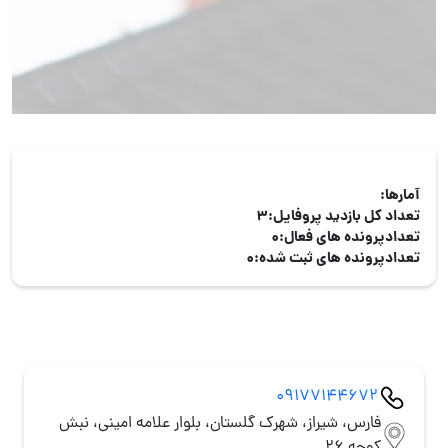
آمارها:
تعداد کل بازدید پروفایل:
3
تعدادپرونده های فعال:
0
تعدادپرونده های ثبت شده:
0
09177144672
فارس، شیراز، شهرک گلستان، بلوار علامه امینی، نبش