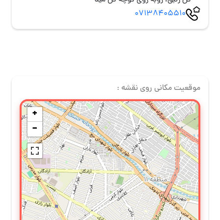
گل زنبق، روبه روی کوچه گل مینا
07138405510
موقعیت مکانی روی نقشه :
+
−