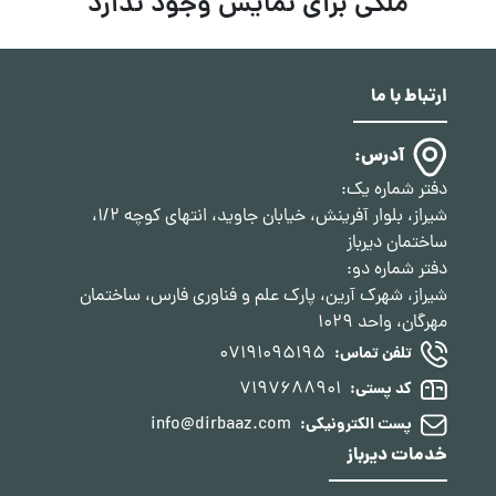
ملکی برای نمایش وجود ندارد
ارتباط با ما
آدرس:
دفتر شماره یک:
شیراز، بلوار آفرینش، خیابان جاوید، انتهای کوچه 1/2،
ساختمان دیرباز
دفتر شماره دو:
شیراز، شهرک آرین، پارک علم و فناوری فارس، ساختمان
مهرگان، واحد 1029
07191095195
تلفن تماس:
7197688901
کد پستی:
info@dirbaaz.com
پست الکترونیکی:
خدمات دیرباز