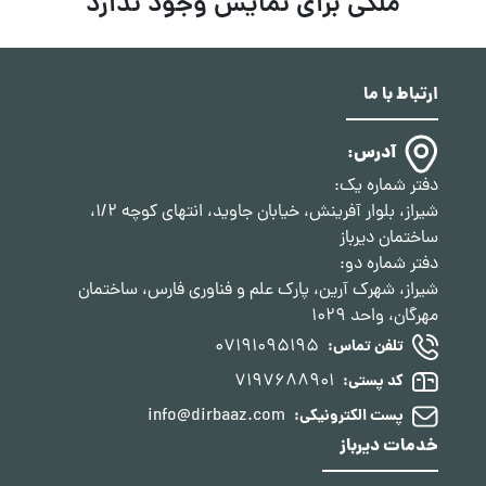
ملکی برای نمایش وجود ندارد
ارتباط با ما
آدرس:
دفتر شماره یک:
شیراز، بلوار آفرینش، خیابان جاوید، انتهای کوچه 1/2،
ساختمان دیرباز
دفتر شماره دو:
شیراز، شهرک آرین، پارک علم و فناوری فارس، ساختمان
مهرگان، واحد 1029
07191095195
تلفن تماس:
7197688901
کد پستی:
info@dirbaaz.com
پست الکترونیکی:
خدمات دیرباز