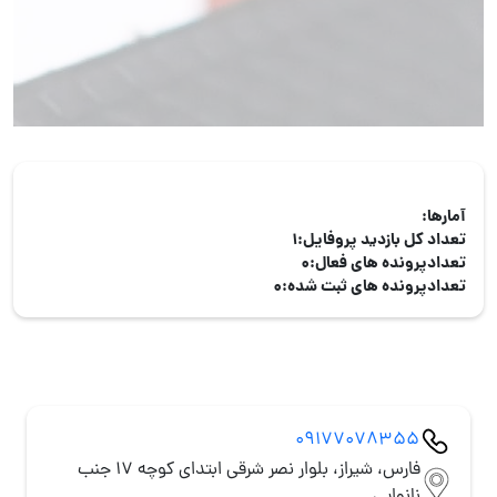
آمارها:
تعداد کل بازدید پروفایل:
1
تعدادپرونده های فعال:
0
تعدادپرونده های ثبت شده:
0
09177078355
فارس، شیراز، بلوار نصر شرقی ابتدای کوچه 17 جنب