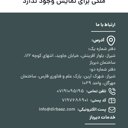
ملکی برای نمایش وجود ندارد
ارتباط با ما
آدرس:
دفتر شماره یک:
شیراز، بلوار آفرینش، خیابان جاوید، انتهای کوچه 1/2،
ساختمان دیرباز
دفتر شماره دو:
شیراز، شهرک آرین، پارک علم و فناوری فارس، ساختمان
مهرگان، واحد 1029
07191095195
تلفن تماس:
7197688901
کد پستی:
info@dirbaaz.com
پست الکترونیکی:
خدمات دیرباز