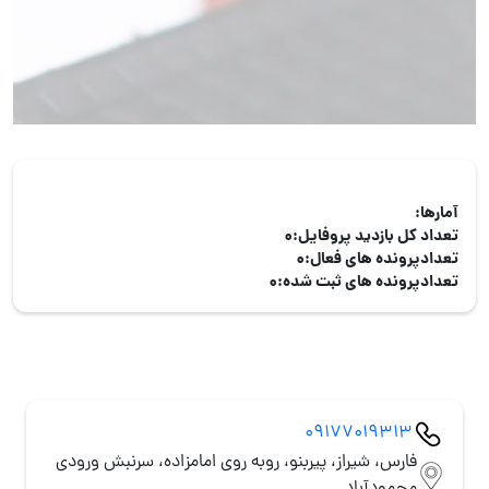
آمارها:
تعداد کل بازدید پروفایل:
0
تعدادپرونده های فعال:
0
تعدادپرونده های ثبت شده:
0
09177019313
فارس، شیراز، پیربنو، روبه روی امامزاده، سرنبش ورودی