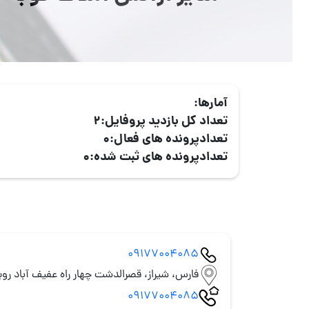
آمارها:
تعداد کل بازدید پروفایل:
2
تعدادپرونده های فعال:
0
تعدادپرونده های ثبت شده:
0
09177004085
فارس، شیراز، قصرالدشت چهار راه عفیف آباد روب
09177004085