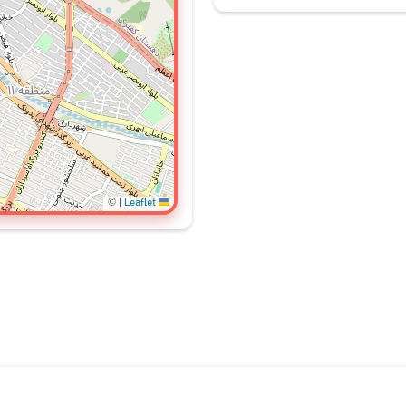
©
|
Leaflet