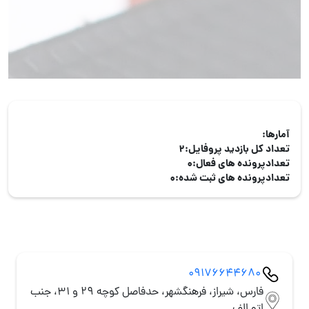
آمارها:
تعداد کل بازدید پروفایل:
2
تعدادپرونده های فعال:
0
تعدادپرونده های ثبت شده:
0
09176644680
فارس، شیراز، فرهنگشهر، حدفاصل کوچه 29 و 31، جنب