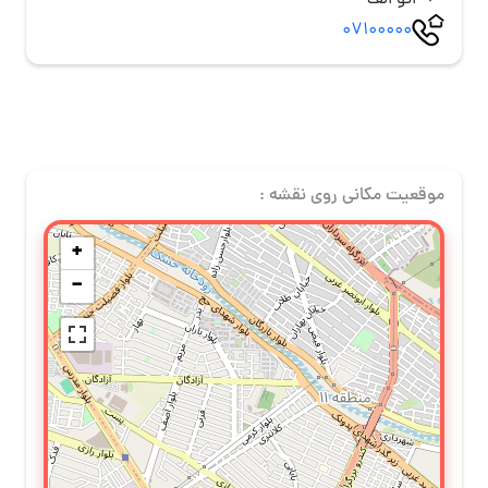
اتو الف
07100000
موقعیت مکانی روی نقشه :
+
−