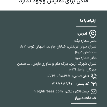
ملکی برای نمایش وجود ندارد
ارتباط با ما
آدرس:
دفتر شماره یک:
شیراز، بلوار آفرینش، خیابان جاوید، انتهای کوچه 1/2،
ساختمان دیرباز
دفتر شماره دو:
شیراز، شهرک آرین، پارک علم و فناوری فارس، ساختمان
مهرگان، واحد 1029
07191095195
تلفن تماس:
7197688901
کد پستی:
info@dirbaaz.com
پست الکترونیکی:
خدمات دیرباز