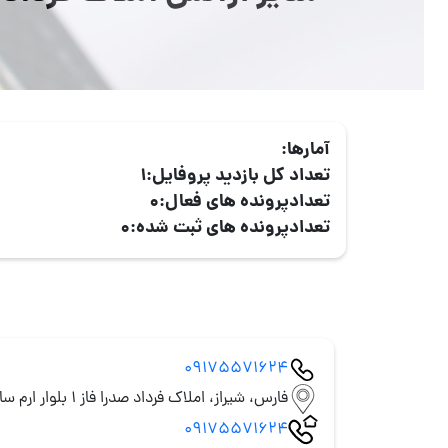
آمارها:
تعداد کل بازدید پروفایل:
1
تعدادپرونده های فعال:
0
تعدادپرونده های ثبت شده:
0
09175571624
فارس، شیراز، املاک فرداد صدرا فاز 1 بلوار ارم ساختمان ولی عصر
09175571624