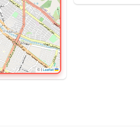
©
|
Leaflet