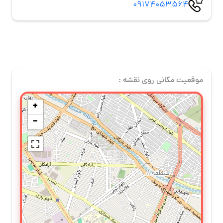
09174053564
موقعیت مکانی روی نقشه :
+
−