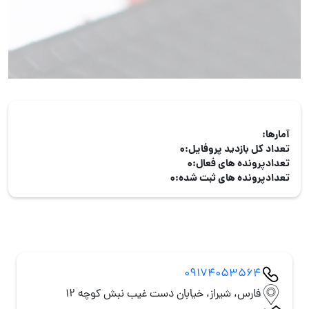
آمارها:
تعداد کل بازدید پروفایل:
0
تعدادپرونده های فعال:
0
تعدادپرونده های ثبت شده:
0
09174053564
فارس، شیراز، خیابان دست غیب نبش کوچه 12