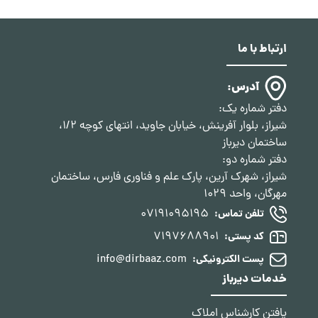
ارتباط با ما
آدرس:
دفتر شماره یک:
شیراز، بلوار آفرینش، خیابان جاوید، انتهای کوچه 1/2،
ساختمان دیرباز
دفتر شماره دو:
شیراز، شهرک آرین، پارک علم و فناوری فارس، ساختمان
مهرگان، واحد 1029
07191095195
تلفن تماس:
7197688901
کد پستی:
info@dirbaaz.com
پست الکترونیکی:
خدمات دیرباز
یافتن کارشناس املاک