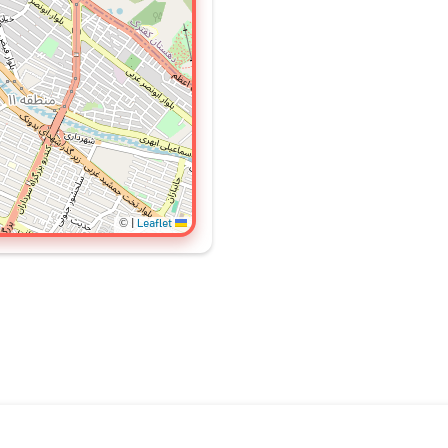
©
|
Leaflet