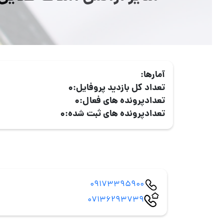
آمارها:
تعداد کل بازدید پروفایل:
0
تعدادپرونده های فعال:
0
تعدادپرونده های ثبت شده:
0
09173395900
07136293739