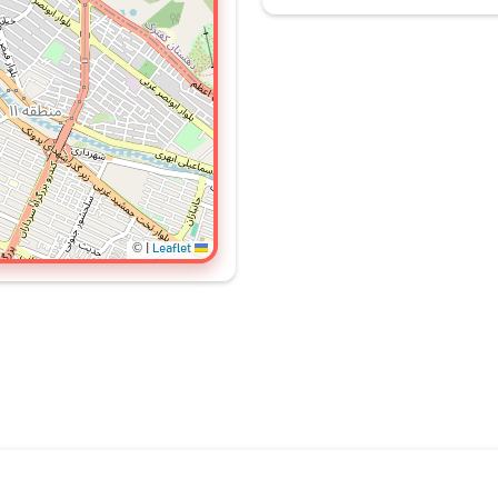
©
|
Leaflet