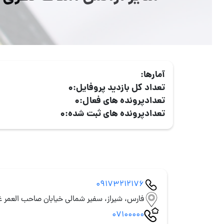
آمارها:
تعداد کل بازدید پروفایل:
0
تعدادپرونده های فعال:
0
تعدادپرونده های ثبت شده:
0
09173212176
فارس، شیراز، سفیر شمالی خیابان صاحب العمر غر
07100000