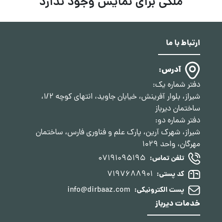
ملکی برای نمایش وجود ندارد
ارتباط با ما
آدرس:
دفتر شماره یک:
شیراز، بلوار آفرینش، خیابان جاوید، انتهای کوچه 1/2،
ساختمان دیرباز
دفتر شماره دو:
شیراز، شهرک آرین، پارک علم و فناوری فارس، ساختمان
مهرگان، واحد 1029
07191095195
تلفن تماس:
7197688901
کد پستی:
info@dirbaaz.com
پست الکترونیکی:
خدمات دیرباز