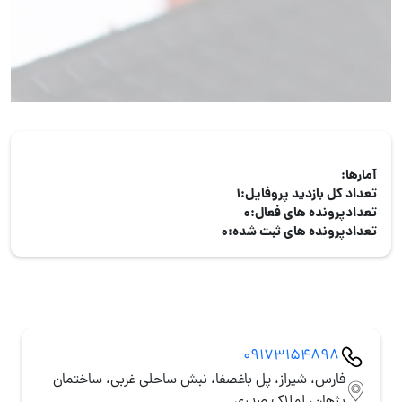
آمارها:
تعداد کل بازدید پروفایل:
1
تعدادپرونده های فعال:
0
تعدادپرونده های ثبت شده:
0
09173154898
فارس، شیراز، پل باغصفا، نبش ساحلی غربی، ساختمان