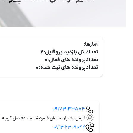
آمارها:
تعداد کل بازدید پروفایل:
2
تعدادپرونده های فعال:
0
تعدادپرونده های ثبت شده:
0
09173143573
فارس، شیراز، میدان قصردشت، حدفاصل کوچه ا
07136309044