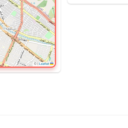
©
|
Leaflet